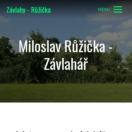
Závlahy - Růžička
MENU
Miloslav Růžička -
Závlahář